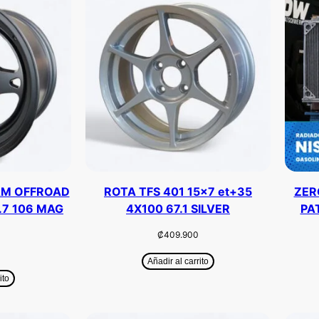
AM OFFROAD
ROTA TFS 401 15×7 et+35
ZER
.7 106 MAG
4X100 67.1 SILVER
PA
₡
409.900
Añadir al carrito
ito