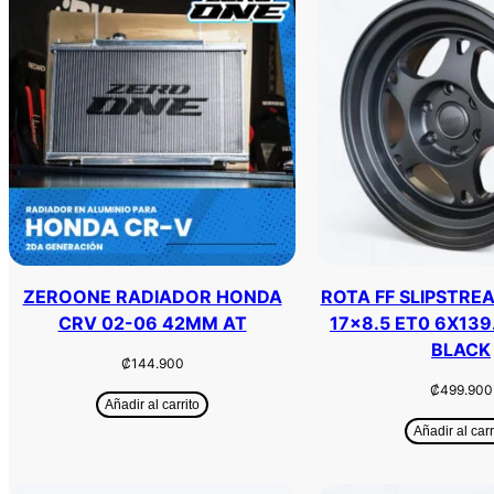
ZEROONE RADIADOR HONDA
ROTA FF SLIPSTRE
CRV 02-06 42MM AT
17×8.5 ET0 6X139
BLACK
₡
144.900
₡
499.900
Añadir al carrito
Añadir al carr