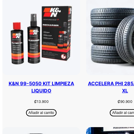
K&N 99-5050 KIT LIMPIEZA
ACCELERA PHI 285
LIQUIDO
XL
₡
13.900
₡
90.900
Añadir al carrito
Añadir al carr