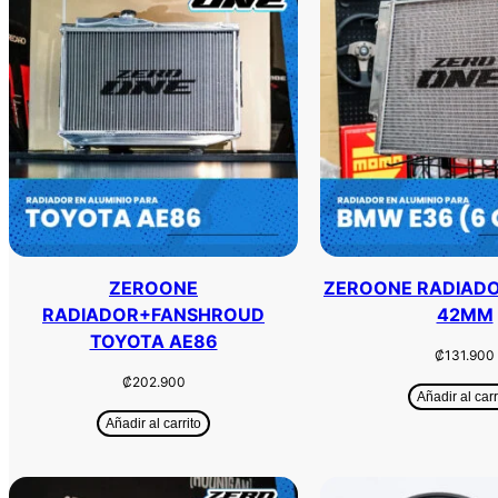
ZEROONE
ZEROONE RADIAD
RADIADOR+FANSHROUD
42MM
TOYOTA AE86
₡
131.900
₡
202.900
Añadir al carr
Añadir al carrito