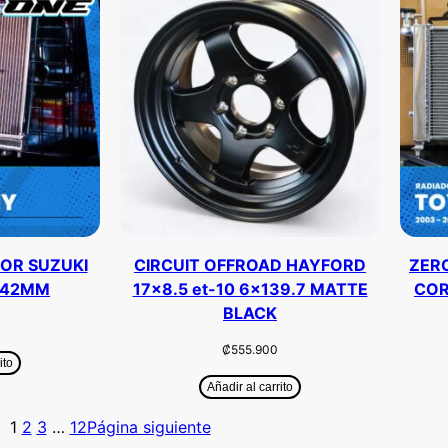
OR SUZUKI
CIRCUIT OFFROAD HAYFORD
ZER
 42MM
17×8.5 et-10 6×139.7 MATTE
COR
BLACK
₡
555.900
ito
Añadir al carrito
1
2
3
…
12
Página siguiente