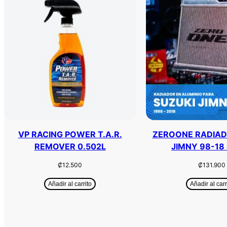
VP RACING POWER T.A.R.
ZEROONE RADIAD
REMOVER 0.502L
JIMNY 98-18
₡
12.500
₡
131.900
Añadir al carrito
Añadir al carr