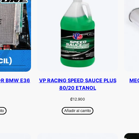
OR BMW E36
VP RACING SPEED SAUCE PLUS
MEG
80/20 ETANOL
₡
12.900
ito
Añadir al carrito