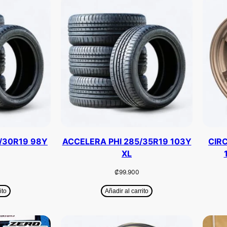
/30R19 98Y
ACCELERA PHI 285/35R19 103Y
CIR
XL
₡
99.900
ito
Añadir al carrito