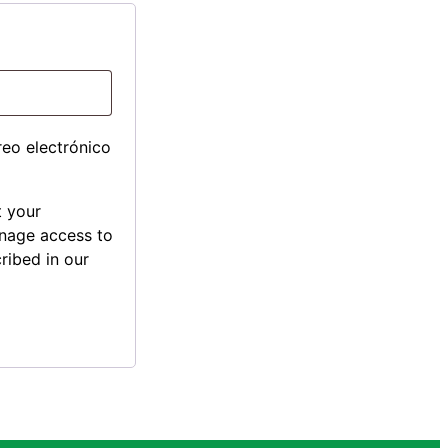
rio
reo electrónico
t your
anage access to
ribed in our