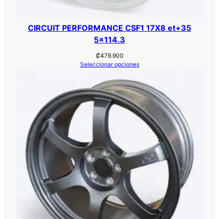
CIRCUIT PERFORMANCE CSF1 17X8 et+35
5×114.3
₡
479.900
Seleccionar opciones