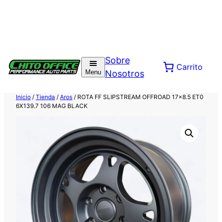
Saltar
al
Sobre
Carrito
contenido
Menu
Nosotros
Inicio
/
Tienda
/
Aros
/ ROTA FF SLIPSTREAM OFFROAD 17×8.5 ET0
6X139.7 106 MAG BLACK