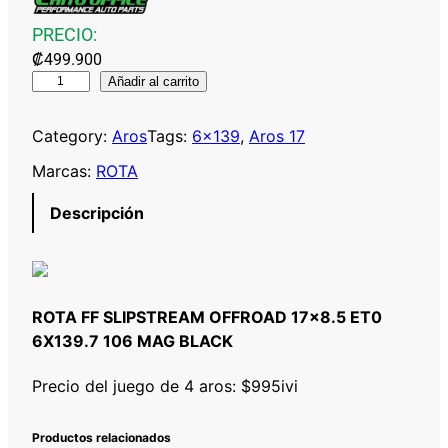
PRECIO:
₡
499.900
R
Añadir al carrito
O
T
Category:
Aros
Tags:
6×139
, 
Aros 17
A
Marcas:
ROTA
F
F
Descripción
S
L
I
P
ROTA FF SLIPSTREAM OFFROAD 17×8.5 ET0
S
6X139.7 106 MAG BLACK
T
R
Precio del juego de 4 aros: $995ivi
E
A
Productos relacionados
M