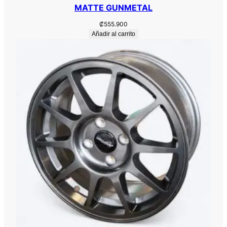
t
MATTE GUNMETAL
i
₡
555.900
d
Añadir al carrito
a
d