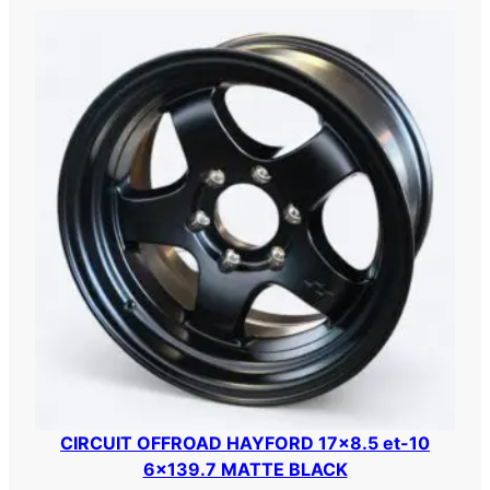
O
F
F
R
O
A
D
1
7
×
8
.
5
E
T
0
6
CIRCUIT OFFROAD HAYFORD 17×8.5 et-10
X
6×139.7 MATTE BLACK