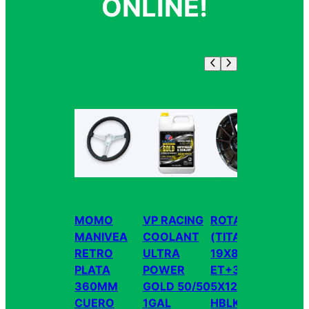
ONLINE!
MOMO
VP RACING
ROTA FFO3
ZER
MANIVEA
COOLANT
(TITAN)
RADI
RETRO
ULTRA
19X8.5
NISS
PLATA
POWER
ET+35
SENT
360MM
GOLD 50/50
5X120 72.6
B13 
CUERO
1GAL
HBLK
42M