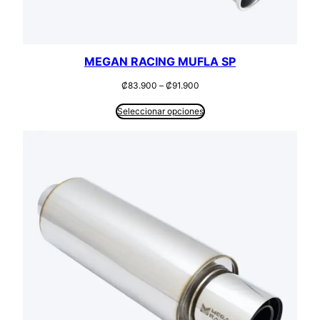
MEGAN RACING MUFLA SP
Rango
₡
83.900
–
₡
91.900
de
precios:
Seleccionar opciones
desde
₡83.900
hasta
₡91.900