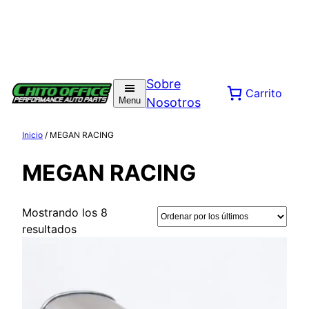
Sobre
Carrito
Menu
Nosotros
Inicio
/ MEGAN RACING
MEGAN RACING
Mostrando los 8
Ordenado
resultados
por
los
últimos