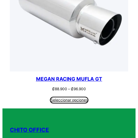
MEGAN RACING MUFLA GT
Rango
₡
88.900
–
₡
96.900
de
precios:
Seleccionar opciones
desde
₡88.900
hasta
₡96.900
CHITO OFFICE