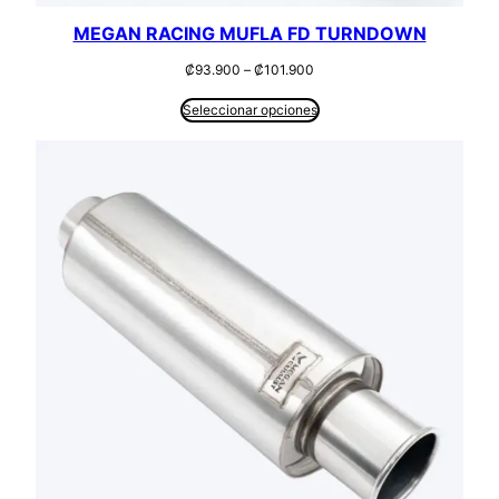
MEGAN RACING MUFLA FD TURNDOWN
Rango
₡
93.900
–
₡
101.900
de
precios:
Seleccionar opciones
desde
₡93.900
hasta
₡101.900