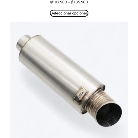
Rango
₡
107.900
–
₡
135.900
de
precios:
Seleccionar opciones
desde
₡107.900
hasta
₡135.900