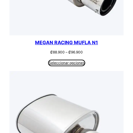
MEGAN RACING MUFLA N1
Rango
₡
88.900
–
₡
96.900
de
precios:
Seleccionar opciones
desde
₡88.900
hasta
₡96.900