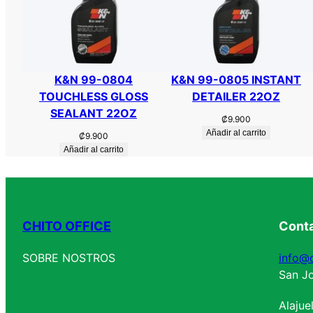
K&N 99-0804
K&N 99-0805 INSTANT
TOUCHLESS GLOSS
DETAILER 22OZ
SEALANT 22OZ
₡
9.900
Añadir al carrito
₡
9.900
Añadir al carrito
CHITO OFFICE
Cont
SOBRE NOSTROS
info@c
San Jo
Alajue