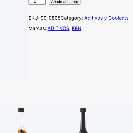
K
Añadir al carrito
&
N
SKU:
99-0805
Category:
Aditivos y Coolants
9
Marcas:
ADITIVOS
, 
K&N
9
-
0
8
0
5
I
N
T
E
R
I
O
R
C