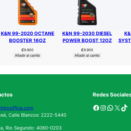
L
E
A
N
E
K&N 99-2020 OCTANE
K&N 99-2030 DIESEL
K&
R
BOOSTER 16OZ
POWER BOOST 12OZ
SYST
2
₡
9.900
₡
9.900
2
Añadir al carrito
Añadir al carrito
O
Z
c
a
n
actos
Redes Sociale
t
i
Facebook
Instagram
WhatsApp
X
TikTok
hitooffice.com
d
sé, Calle Blancos: 2222-5440
a
d
la, Rio Segundo: 4080-0203