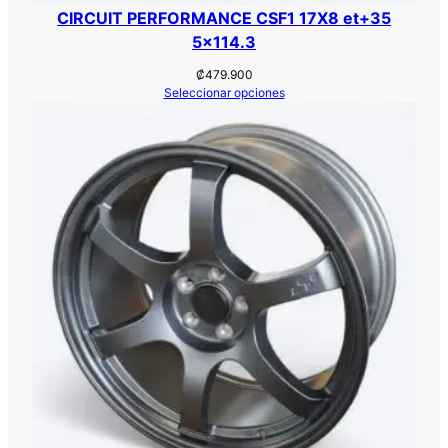
CIRCUIT PERFORMANCE CSF1 17X8 et+35
5×114.3
₡
479.900
Seleccionar opciones