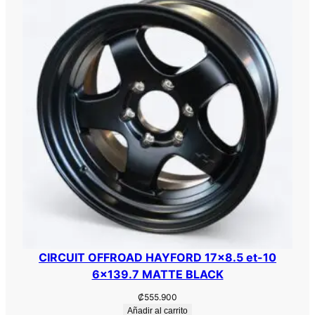
0
0
e
t
+
3
6
c
a
n
t
i
d
a
d
CIRCUIT OFFROAD HAYFORD 17×8.5 et-10
6×139.7 MATTE BLACK
₡
555.900
Añadir al carrito