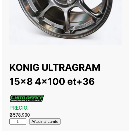
KONIG ULTRAGRAM
15×8 4×100 et+36
PRECIO:
₡
578.900
K
Añadir al carrito
O