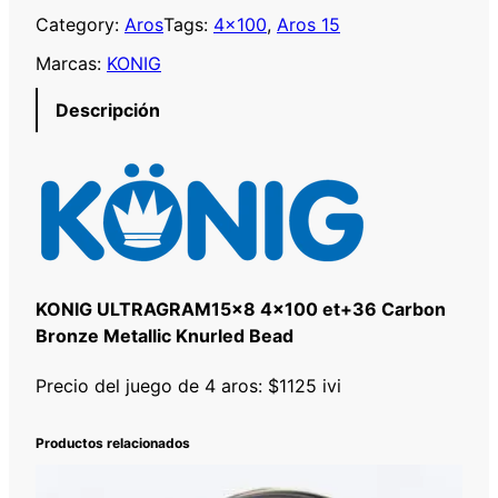
N
Category:
Aros
Tags:
4×100
, 
Aros 15
I
Marcas:
KONIG
G
U
Descripción
L
T
R
A
G
R
A
KONIG ULTRAGRAM15x8 4×100 et+36 Carbon
M
Bronze Metallic Knurled Bead
1
5
Precio del juego de 4 aros: $1125 ivi
×
8
4
Productos relacionados
×
1