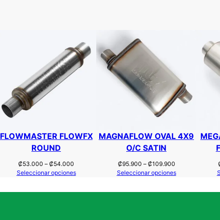
h
t
a
i
d
s
a
t
d
a
₡
1
3
5
FLOWMASTER FLOWFX
MAGNAFLOW OVAL 4X9
MEG
.
ROUND
O/C SATIN
9
Rango
Rango
₡
53.000
–
₡
54.000
₡
95.900
–
₡
109.900
de
de
Seleccionar opciones
Seleccionar opciones
S
0
precios:
precios:
desde
desde
0
₡53.000
₡95.900
hasta
hasta
₡54.000
₡109.900