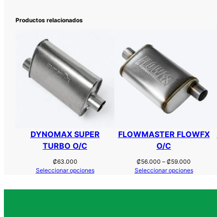
Productos relacionados
DYNOMAX SUPER
FLOWMASTER FLOWFX
TURBO O/C
O/C
Rango
₡
63.000
₡
56.000
–
₡
59.000
de
Seleccionar opciones
Seleccionar opciones
precios:
desde
₡56.000
hasta
₡59.000