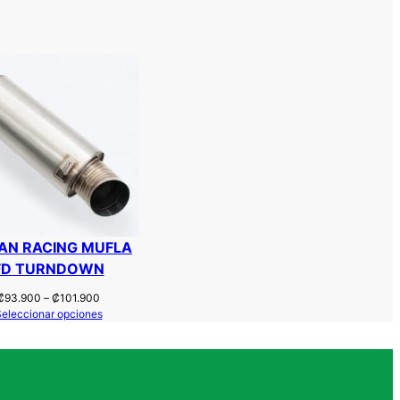
AN RACING MUFLA
FD TURNDOWN
Rango
₡
93.900
–
₡
101.900
de
eleccionar opciones
precios:
desde
₡93.900
hasta
₡101.900