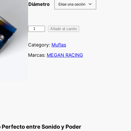
a
Diámetro
n
g
M
Añadir al carrito
o
E
d
G
Category:
Muflas
A
e
Marcas:
MEGAN RACING
N
p
R
r
A
C
e
I
c
N
i
G
M
o
U
s
F
o Perfecto entre Sonido y Poder
L
: