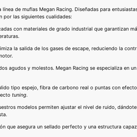
A
d
n la línea de muflas Megan Racing. Diseñadas para entusiast
M
 por las siguientes cualidades:
e
S
P
s
adas con materiales de grado industrial que garantizan máx
E
eraturas.
d
C
e
-
miza la salida de los gases de escape, reduciendo la contr
I
motor.
₡
I
1
idos agudos y molestos. Megan Racing se especializa en un
C
A
0
R
7
lido tipo espejo, fibra de carbono real o puntas con efect
B
oyecto
tuning
.
.
O
N
stros modelos permiten ajustar el nivel de ruido, dándote 
9
O
sta.
0
c
ión que asegura un sellado perfecto y una estructura capaz
0
a
n