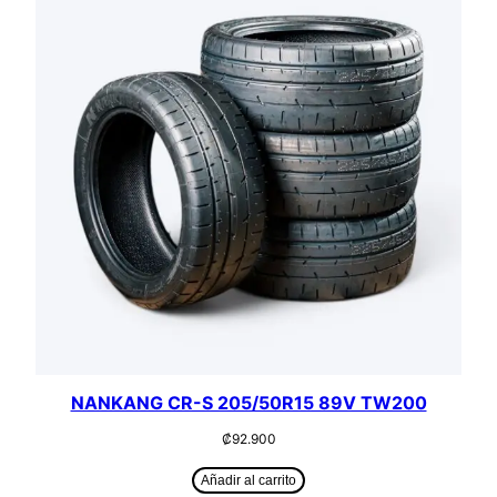
NANKANG CR-S 205/50R15 89V TW200
₡
92.900
Añadir al carrito