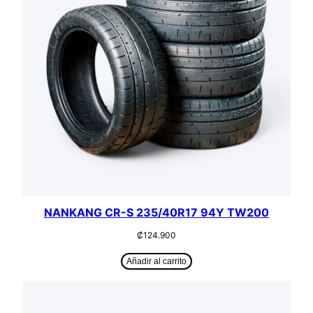
NANKANG CR-S 235/40R17 94Y TW200
₡
124.900
Añadir al carrito