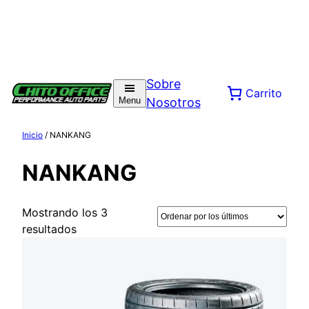
Sobre
Carrito
Menu
Nosotros
Inicio
/ NANKANG
NANKANG
Mostrando los 3
Ordenado
resultados
por
los
últimos