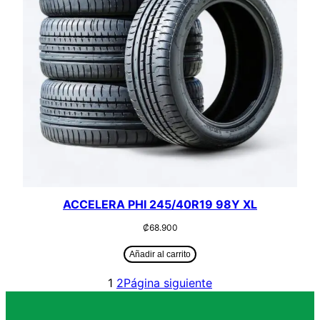
ACCELERA PHI 245/40R19 98Y XL
₡
68.900
Añadir al carrito
1
2
Página siguiente