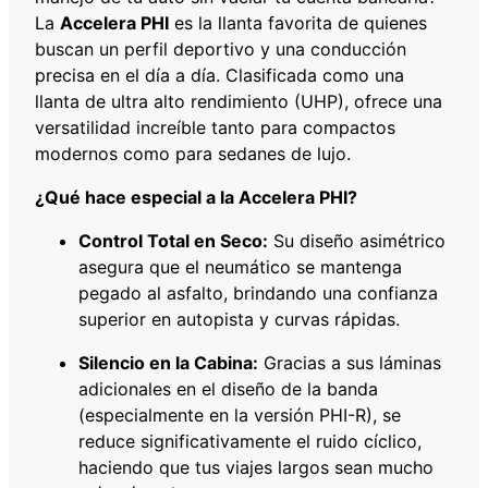
La
Accelera PHI
es la llanta favorita de quienes
R
buscan un perfil deportivo y una conducción
1
precisa en el día a día. Clasificada como una
9
llanta de ultra alto rendimiento (UHP), ofrece una
1
versatilidad increíble tanto para compactos
0
modernos como para sedanes de lujo.
2
Y
¿Qué hace especial a la Accelera PHI?
X
L
Control Total en Seco:
Su diseño asimétrico
c
asegura que el neumático se mantenga
a
pegado al asfalto, brindando una confianza
n
superior en autopista y curvas rápidas.
t
Silencio en la Cabina:
Gracias a sus láminas
i
adicionales en el diseño de la banda
d
(especialmente en la versión PHI-R), se
a
reduce significativamente el ruido cíclico,
d
haciendo que tus viajes largos sean mucho