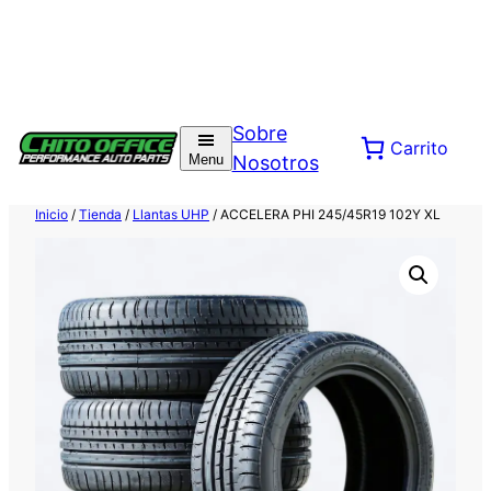
Saltar
al
Sobre
Carrito
contenido
Menu
Nosotros
Inicio
/
Tienda
/
Llantas UHP
/ ACCELERA PHI 245/45R19 102Y XL