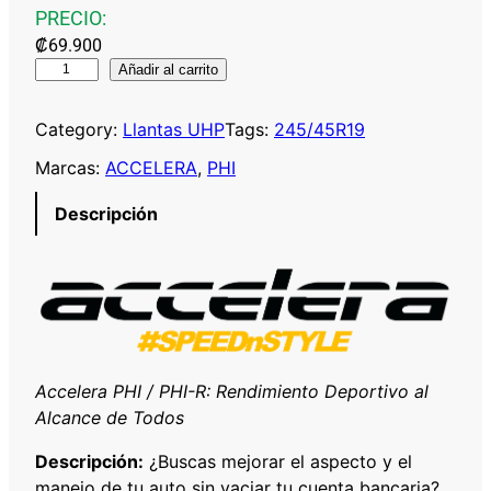
PRECIO:
₡
69.900
A
Añadir al carrito
C
C
Category:
Llantas UHP
Tags:
245/45R19
E
Marcas:
ACCELERA
, 
PHI
L
E
Descripción
R
A
P
H
I
2
4
Accelera PHI / PHI-R: Rendimiento Deportivo al
5
Alcance de Todos
/
Descripción:
¿Buscas mejorar el aspecto y el
4
manejo de tu auto sin vaciar tu cuenta bancaria?
5