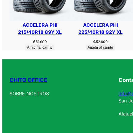
ACCELERA PHI
ACCELERA PHI
215/40R18 89Y XL
225/40R18 92Y XL
₡
51.900
₡
52.900
Añadir al carrito
Añadir al carrito
CHITO OFFICE
Cont
SOBRE NOSTROS
info@c
San Jo
Alajue