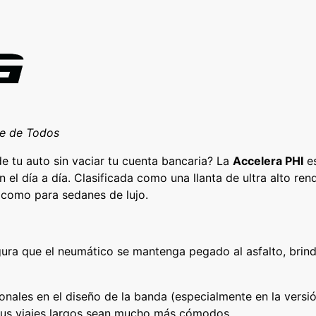
0
0
Y
X
L
c
a
n
ce de Todos
t
e tu auto sin vaciar tu cuenta bancaria? La
Accelera PHI
es
i
 el día a día. Clasificada como una llanta de ultra alto re
d
 como para sedanes de lujo.
a
d
ura que el neumático se mantenga pegado al asfalto, brin
onales en el diseño de la banda (especialmente en la versi
e tus viajes largos sean mucho más cómodos.