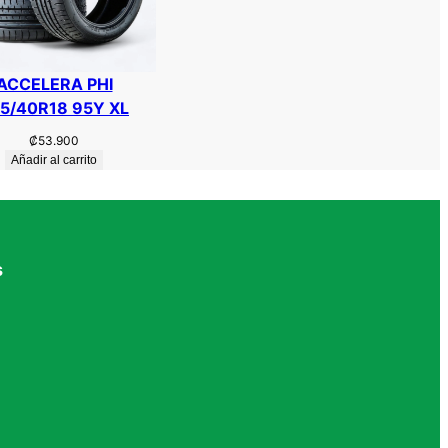
ACCELERA PHI
5/40R18 95Y XL
₡
53.900
Añadir al carrito
s