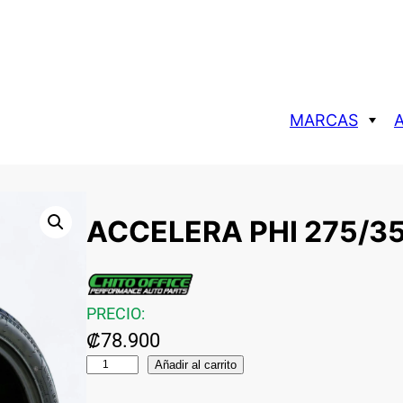
MARCAS
P RACING
AROS
POR TAMAÑO
ZEROONE
IRCUIT
AROS 15
ACCELERA PHI 275/35
NKEI
AROS 16
KONIG
AROS 17
MUDMONSTERS
AROS 18
PRECIO:
ROTA
AROS 19
₡
78.900
A
Añadir al carrito
C