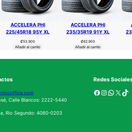
ACCELERA PHI
ACCELERA PHI
225/45R18 95Y XL
235/35R19 91Y XL
23
₡
53.900
₡
62.900
Añadir al carrito
Añadir al carrito
actos
Redes Sociale
Facebook
Instagram
WhatsApp
X
TikTok
hitooffice.com
sé, Calle Blancos: 2222-5440
la, Rio Segundo: 4080-0203