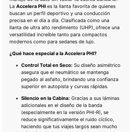
La
Accelera PHI
es la llanta favorita de quienes
R
buscan un perfil deportivo y una conducción
1
precisa en el día a día. Clasificada como una
8
llanta de ultra alto rendimiento (UHP), ofrece una
1
versatilidad increíble tanto para compactos
0
modernos como para sedanes de lujo.
3
Y
¿Qué hace especial a la Accelera PHI?
X
L
Control Total en Seco:
Su diseño asimétrico
c
asegura que el neumático se mantenga
a
pegado al asfalto, brindando una confianza
n
superior en autopista y curvas rápidas.
t
Silencio en la Cabina:
Gracias a sus láminas
i
adicionales en el diseño de la banda
d
(especialmente en la versión PHI-R), se
a
reduce significativamente el ruido cíclico,
d
haciendo que tus viajes largos sean mucho