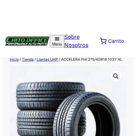
Saltar
al
Sobre
Carrito
contenido
Menu
Nosotros
Inicio
/
Tienda
/
Llantas UHP
/ ACCELERA PHI 275/40R18 103Y XL