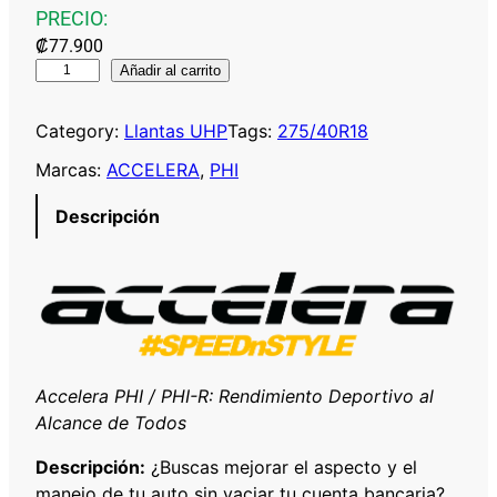
PRECIO:
₡
77.900
A
Añadir al carrito
C
C
Category:
Llantas UHP
Tags:
275/40R18
E
Marcas:
ACCELERA
, 
PHI
L
E
Descripción
R
A
P
H
I
2
7
Accelera PHI / PHI-R: Rendimiento Deportivo al
5
Alcance de Todos
/
Descripción:
¿Buscas mejorar el aspecto y el
4
manejo de tu auto sin vaciar tu cuenta bancaria?
0