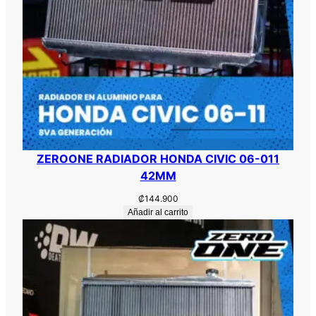
ZEROONE RADIADOR HONDA CIVIC 06-011
42MM
₡
144.900
Añadir al carrito