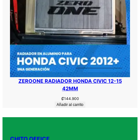
ZEROONE RADIADOR HONDA CIVIC 12-15
42MM
₡
144.900
Añadir al carrito
CHITO OFFICE