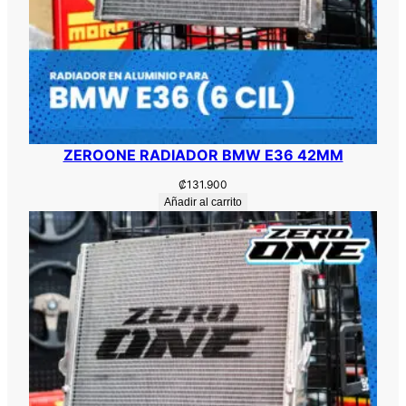
ZEROONE RADIADOR BMW E36 42MM
₡
131.900
Añadir al carrito