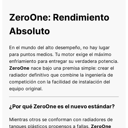
R
H
ZeroOne: Rendimiento
O
N
Absoluto
D
A
C
En el mundo del alto desempeño, no hay lugar
I
para puntos medios. Tu motor exige el máximo
V
enfriamiento para entregar su verdadera potencia.
I
ZeroOne
nace bajo una premisa simple: crear el
C
radiador definitivo que combine la ingeniería de
8
competición con la facilidad de instalación del
8
equipo original.
-
9
¿Por qué ZeroOne es el nuevo estándar?
1
4
Mientras otros se conforman con radiadores de
2
tanques plásticos propensos a fallas,
ZeroOne