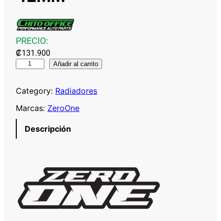
PRECIO:
₡
131.900
Z
Añadir al carrito
E
R
Category:
Radiadores
O
Marcas:
ZeroOne
O
N
Descripción
E
R
A
D
I
A
D
O