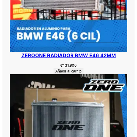
ZEROONE RADIADOR BMW E46 42MM
₡
131.900
Añadir al carrito