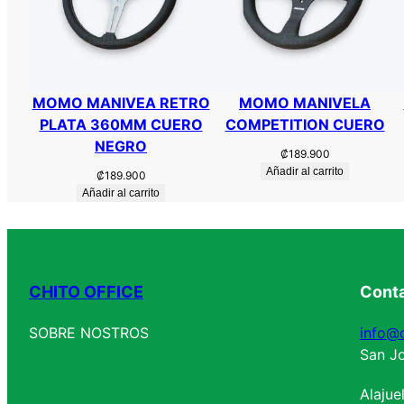
MOMO MANIVEA RETRO
MOMO MANIVELA
PLATA 360MM CUERO
COMPETITION CUERO
NEGRO
₡
189.900
Añadir al carrito
₡
189.900
Añadir al carrito
CHITO OFFICE
Cont
SOBRE NOSTROS
info@c
San Jo
Alajue