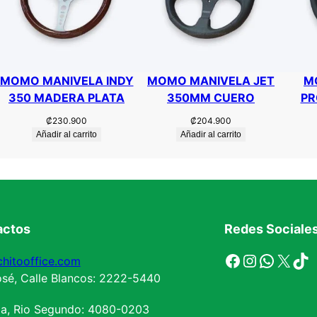
0
M
M
A
L
MOMO MANIVELA INDY
MOMO MANIVELA JET
M
C
350 MADERA PLATA
350MM CUERO
PR
A
₡
230.900
₡
204.900
N
Añadir al carrito
Añadir al carrito
T
A
R
A
c
actos
Redes Sociale
a
n
Facebook
Instagram
WhatsApp
X
TikTok
hitooffice.com
t
sé, Calle Blancos: 2222-5440
i
d
la, Rio Segundo: 4080-0203
a