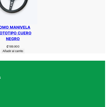
OMO MANIVELA
OTOTIPO CUERO
NEGRO
₡
189.900
Añadir al carrito
s