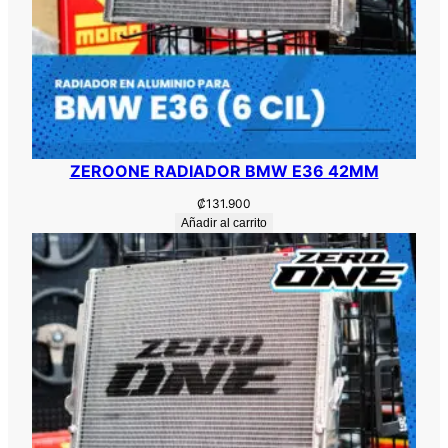
ZEROONE RADIADOR BMW E36 42MM
₡
131.900
Añadir al carrito