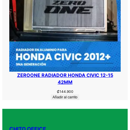
ZEROONE RADIADOR HONDA CIVIC 12-15
42MM
₡
144.900
Añadir al carrito
CHITO OFFICE