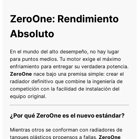
R
T
ZeroOne: Rendimiento
O
Y
Absoluto
O
T
A
En el mundo del alto desempeño, no hay lugar
C
para puntos medios. Tu motor exige el máximo
O
enfriamiento para entregar su verdadera potencia.
R
ZeroOne
nace bajo una premisa simple: crear el
O
radiador definitivo que combine la ingeniería de
L
competición con la facilidad de instalación del
L
equipo original.
A
E
¿Por qué ZeroOne es el nuevo estándar?
1
2
Mientras otros se conforman con radiadores de
0
tanques plásticos propensos a fallas,
ZeroOne