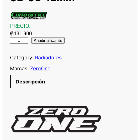
PRECIO:
₡
131.900
Z
Añadir al carrito
E
R
Category:
Radiadores
O
Marcas:
ZeroOne
O
N
Descripción
E
R
A
D
I
A
D
O