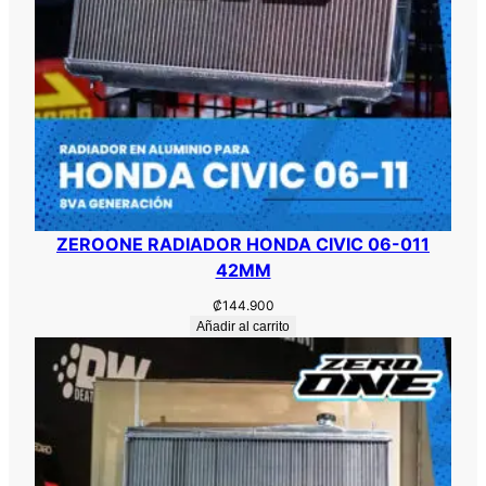
ZEROONE RADIADOR HONDA CIVIC 06-011
42MM
₡
144.900
Añadir al carrito