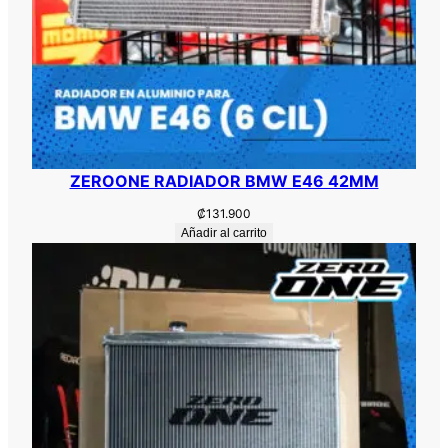
ZEROONE RADIADOR BMW E46 42MM
₡
131.900
Añadir al carrito