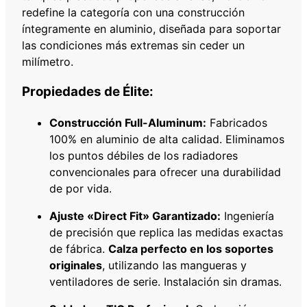
0
redefine la categoría con una construcción
2
íntegramente en aluminio, diseñada para soportar
-
las condiciones más extremas sin ceder un
0
milímetro.
8
4
Propiedades de Élite:
2
M
Construcción Full-Aluminum:
Fabricados
M
100% en aluminio de alta calidad. Eliminamos
c
los puntos débiles de los radiadores
a
convencionales para ofrecer una durabilidad
n
de por vida.
t
i
Ajuste «Direct Fit» Garantizado:
Ingeniería
d
de precisión que replica las medidas exactas
a
de fábrica.
Calza perfecto en los soportes
d
originales
, utilizando las mangueras y
ventiladores de serie. Instalación sin dramas.