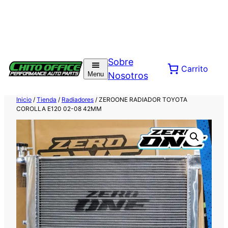
Saltar
al
Sobre
Carrito
contenido
Menu
Nosotros
Inicio
/
Tienda
/
Radiadores
/ ZEROONE RADIADOR TOYOTA
COROLLA E120 02-08 42MM