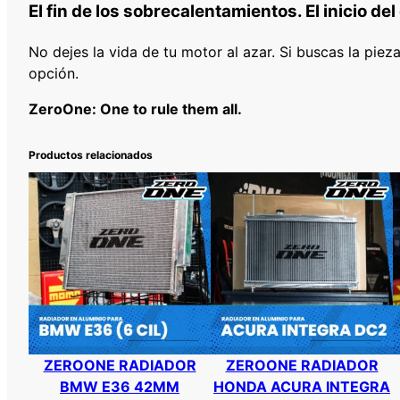
El fin de los sobrecalentamientos. El inicio del
No dejes la vida de tu motor al azar. Si buscas la piez
opción.
ZeroOne: One to rule them all.
Productos relacionados
ZEROONE RADIADOR
ZEROONE RADIADOR
BMW E36 42MM
HONDA ACURA INTEGRA