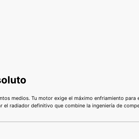
4
6
4
2
M
M
c
a
n
t
oluto
i
d
a
ntos medios. Tu motor exige el máximo enfriamiento para 
d
 el radiador definitivo que combine la ingeniería de compet