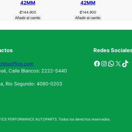
42MM
42MM
₡
144.900
₡
144.900
Añadir al carrito
Añadir al carrito
actos
Redes Sociale
Facebook
Instagram
WhatsApp
X
TikTok
hitooffice.com
sé, Calle Blancos: 2222-5440
la, Rio Segundo: 4080-0203
ICE PERFORMANCE AUTOPARTS. Todos los derechos reservados.