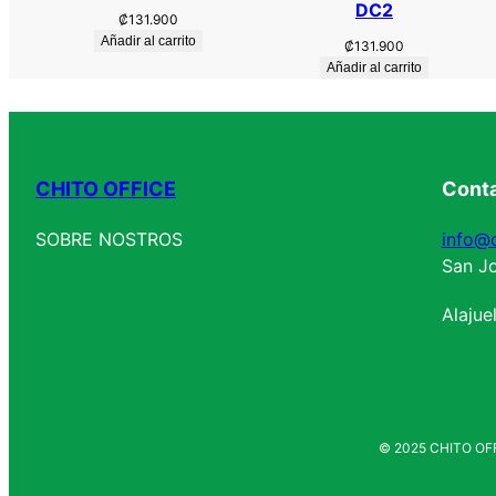
DC2
₡
131.900
Añadir al carrito
₡
131.900
Añadir al carrito
CHITO OFFICE
Cont
SOBRE NOSTROS
info@c
San Jo
Alajue
© 2025 CHITO OFF