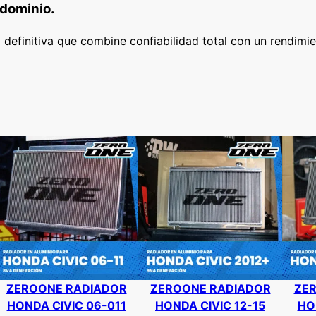
 dominio.
a definitiva que combine confiabilidad total con un rendimi
ZEROONE RADIADOR
ZEROONE RADIADOR
ZE
HONDA CIVIC 06-011
HONDA CIVIC 12-15
HO