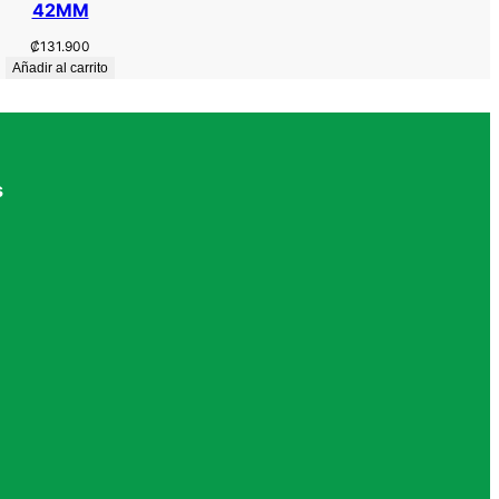
42MM
₡
131.900
Añadir al carrito
s