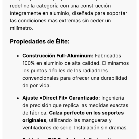
0
redefine la categoría con una construcción
4
íntegramente en aluminio, diseñada para soportar
2
las condiciones más extremas sin ceder un
M
milímetro.
M
c
Propiedades de Élite:
a
n
Construcción Full-Aluminum:
Fabricados
t
100% en aluminio de alta calidad. Eliminamos
i
los puntos débiles de los radiadores
d
convencionales para ofrecer una durabilidad
a
de por vida.
d
Ajuste «Direct Fit» Garantizado:
Ingeniería
de precisión que replica las medidas exactas
de fábrica.
Calza perfecto en los soportes
originales
, utilizando las mangueras y
ventiladores de serie. Instalación sin dramas.