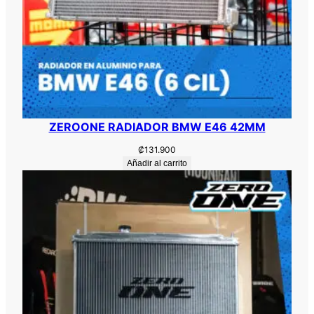
ZEROONE RADIADOR BMW E46 42MM
₡
131.900
Añadir al carrito