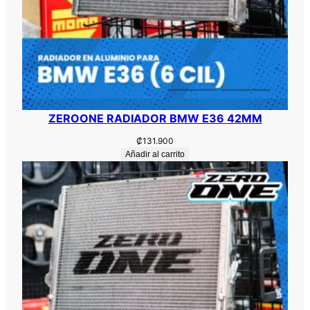
ZEROONE RADIADOR BMW E36 42MM
₡
131.900
Añadir al carrito