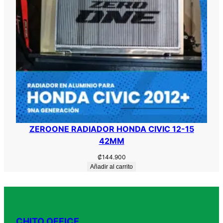
ZEROONE RADIADOR HONDA CIVIC 12-15
42MM
₡
144.900
Añadir al carrito
CHITO OFFICE