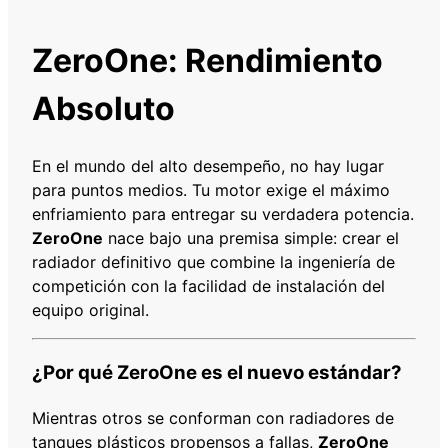
R
T
ZeroOne: Rendimiento
O
Y
Absoluto
O
T
A
En el mundo del alto desempeño, no hay lugar
C
para puntos medios. Tu motor exige el máximo
O
enfriamiento para entregar su verdadera potencia.
R
ZeroOne
nace bajo una premisa simple: crear el
O
radiador definitivo que combine la ingeniería de
L
competición con la facilidad de instalación del
L
equipo original.
A
A
¿Por qué ZeroOne es el nuevo estándar?
E
1
Mientras otros se conforman con radiadores de
0
tanques plásticos propensos a fallas,
ZeroOne