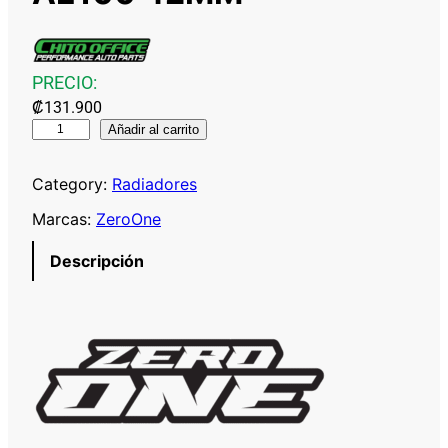
PRECIO:
₡
131.900
Z
Añadir al carrito
E
R
Category:
Radiadores
O
Marcas:
ZeroOne
O
N
Descripción
E
R
A
D
I
A
D
O