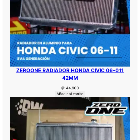
ZEROONE RADIADOR HONDA CIVIC 06-011
42MM
₡
144.900
Añadir al carrito