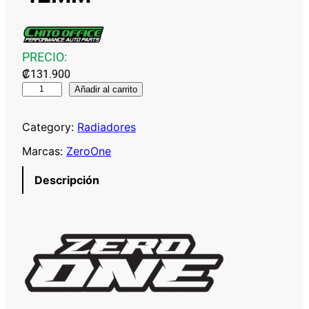
PRECIO:
₡
131.900
Z
Añadir al carrito
E
R
Category:
Radiadores
O
Marcas:
ZeroOne
O
N
Descripción
E
R
A
D
I
A
D
O