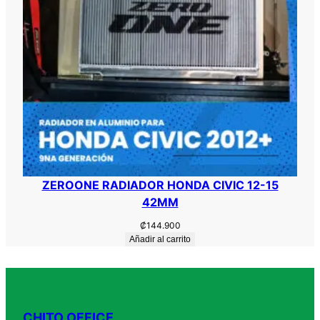
ZEROONE RADIADOR HONDA CIVIC 12-15
42MM
₡
144.900
Añadir al carrito
CHITO OFFICE