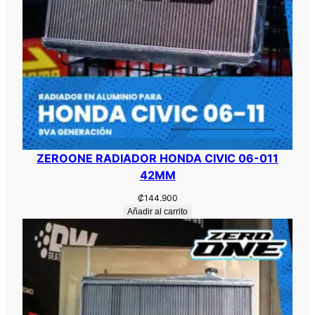
ZEROONE RADIADOR HONDA CIVIC 06-011
42MM
₡
144.900
Añadir al carrito