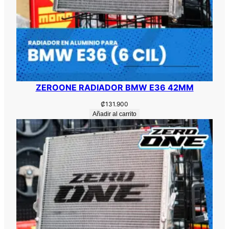
ZEROONE RADIADOR BMW E36 42MM
₡
131.900
Añadir al carrito