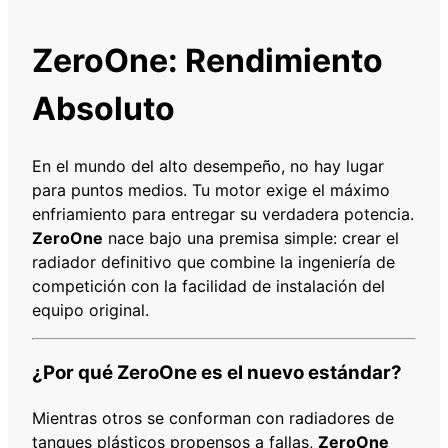
R
S
ZeroOne: Rendimiento
U
Z
Absoluto
U
K
I
En el mundo del alto desempeño, no hay lugar
J
para puntos medios. Tu motor exige el máximo
I
enfriamiento para entregar su verdadera potencia.
M
ZeroOne
nace bajo una premisa simple: crear el
N
radiador definitivo que combine la ingeniería de
Y
competición con la facilidad de instalación del
9
equipo original.
8
-
¿Por qué ZeroOne es el nuevo estándar?
1
8
Mientras otros se conforman con radiadores de
4
tanques plásticos propensos a fallas,
ZeroOne