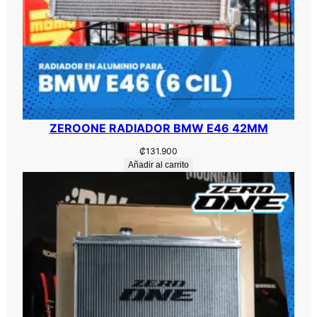
ZEROONE RADIADOR BMW E46 42MM
₡
131.900
Añadir al carrito