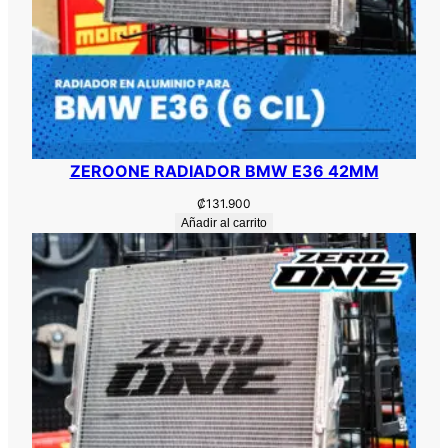
ZEROONE RADIADOR BMW E36 42MM
₡
131.900
Añadir al carrito