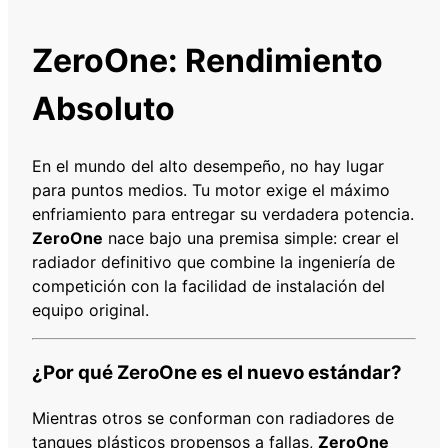
R
N
ZeroOne: Rendimiento
I
S
Absoluto
S
A
N
En el mundo del alto desempeño, no hay lugar
T
para puntos medios. Tu motor exige el máximo
I
enfriamiento para entregar su verdadera potencia.
I
ZeroOne
nace bajo una premisa simple: crear el
D
radiador definitivo que combine la ingeniería de
A
competición con la facilidad de instalación del
0
equipo original.
6
-
¿Por qué ZeroOne es el nuevo estándar?
1
1
Mientras otros se conforman con radiadores de
3
tanques plásticos propensos a fallas,
ZeroOne