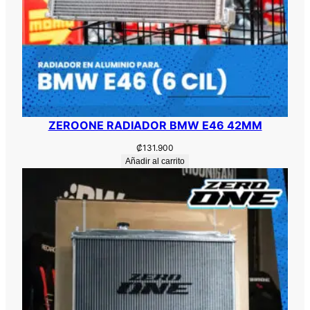
ZEROONE RADIADOR BMW E46 42MM
₡
131.900
Añadir al carrito