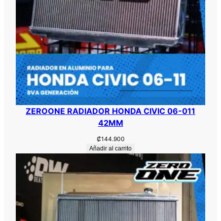
ZEROONE RADIADOR HONDA CIVIC 06-011
42MM
₡
144.900
Añadir al carrito