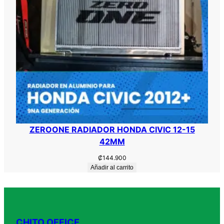
ZEROONE RADIADOR HONDA CIVIC 12-15
42MM
₡
144.900
Añadir al carrito
CHITO OFFICE