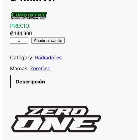
PRECIO:
₡
144.900
Z
Añadir al carrito
E
R
Category:
Radiadores
O
Marcas:
ZeroOne
O
N
Descripción
E
R
A
D
I
A
D
O