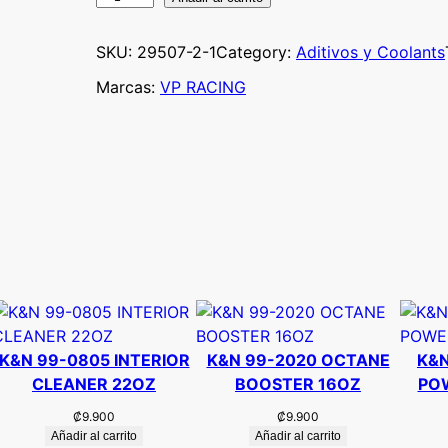
P
R
SKU:
29507-2-1
Category:
Aditivos y Coolants
A
Marcas:
VP RACING
C
I
N
G
S
P
E
E
D
S
A
U
K&N 99-0805 INTERIOR
K&N 99-2020 OCTANE
K&N
C
CLEANER 22OZ
BOOSTER 16OZ
PO
E
₡
9.900
₡
9.900
P
Añadir al carrito
Añadir al carrito