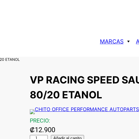
MARCAS
P RACING
AROS
POR TAMAÑO
/20 ETANOL
ZEROONE
IRCUIT
AROS 15
VP RACING SPEED SA
NKEI
AROS 16
KONIG
AROS 17
80/20 ETANOL
MUDMONSTERS
AROS 18
ROTA
AROS 19
PRECIO:
₡
12.900
V
Añadir al carrito