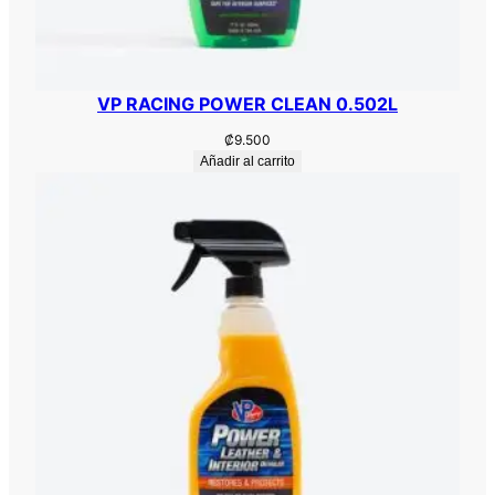
t
i
d
a
VP RACING POWER CLEAN 0.502L
d
₡
9.500
Añadir al carrito