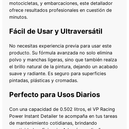
motocicletas, y embarcaciones, este detallador
T
ofrece resultados profesionales en cuestión de
A
minutos.
N
T
Fácil de Usar y Ultraversátil
D
E
No necesitas experiencia previa para usar este
T
producto. Su fórmula avanzada no solo elimina
A
polvo y manchas ligeras, sino que también realza
I
el brillo natural de la pintura, dejando un acabado
L
suave y radiante. Es seguro para superficies
E
pintadas, plásticas y cromadas.
R
A
Perfecto para Usos Diarios
N
D
G
Con una capacidad de 0.502 litros, el VP Racing
L
Power Instant Detailer te acompaña en tus tareas
O
de mantenimiento cotidianas, brindando