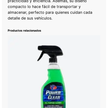
S
practicidad y eficiencia. Además, su diseño
S
compacto lo hace fácil de transportar y
E
almacenar, perfecto para quienes cuidan cada
N
detalle de sus vehículos.
H
A
Productos relacionados
N
C
E
R
0
.
5
0
2
L
c
a
n