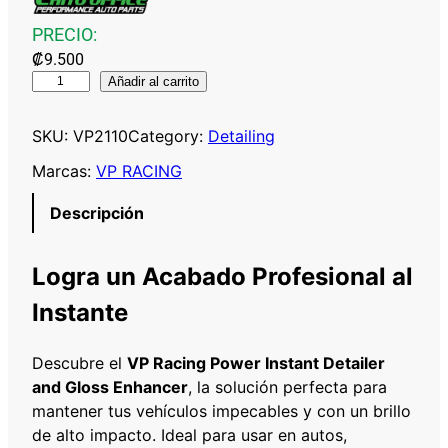
PRECIO:
₡
9.500
V
Añadir al carrito
P
R
SKU:
VP2110
Category:
Detailing
A
Marcas:
VP RACING
C
I
Descripción
N
G
Logra un Acabado Profesional al
P
O
Instante
W
E
Descubre el
VP Racing Power Instant Detailer
R
and Gloss Enhancer
, la solución perfecta para
I
mantener tus vehículos impecables y con un brillo
N
de alto impacto. Ideal para usar en autos,
S