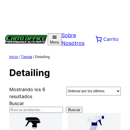
Saltar
al
Sobre
Carrito
contenido
Menu
Nosotros
Inicio
/
Tienda
/ Detailing
Detailing
Mostrando los 6
Ordenado
resultados
por
Buscar
los
Buscar
últimos