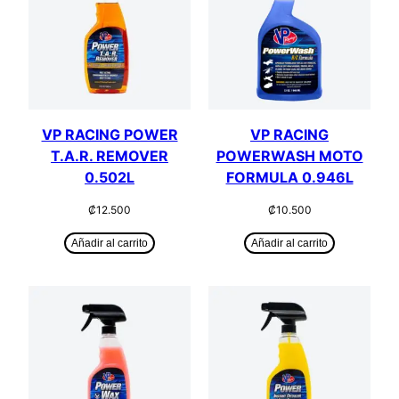
VP RACING POWER
VP RACING
T.A.R. REMOVER
POWERWASH MOTO
0.502L
FORMULA 0.946L
₡
12.500
₡
10.500
Añadir al carrito
Añadir al carrito