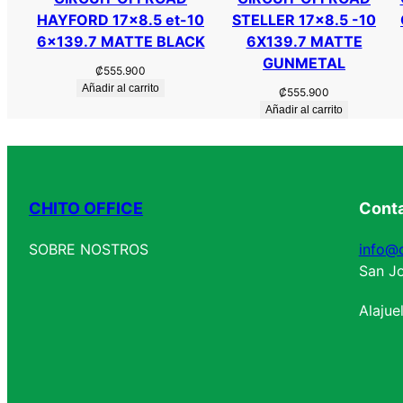
HAYFORD 17×8.5 et-10
STELLER 17×8.5 -10
6×139.7 MATTE BLACK
6X139.7 MATTE
GUNMETAL
₡
555.900
Añadir al carrito
₡
555.900
Añadir al carrito
CHITO OFFICE
Cont
SOBRE NOSTROS
info@c
San Jo
Alajue