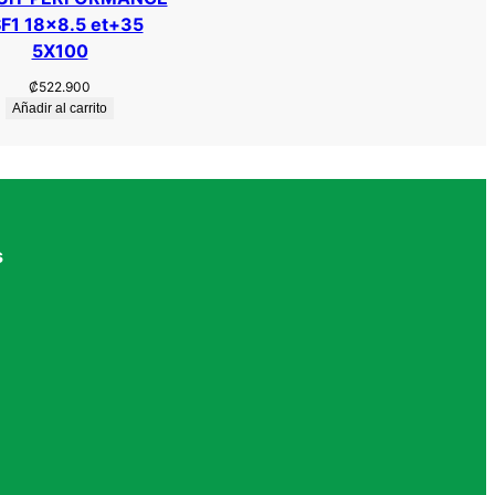
F1 18×8.5 et+35
5X100
₡
522.900
Añadir al carrito
s