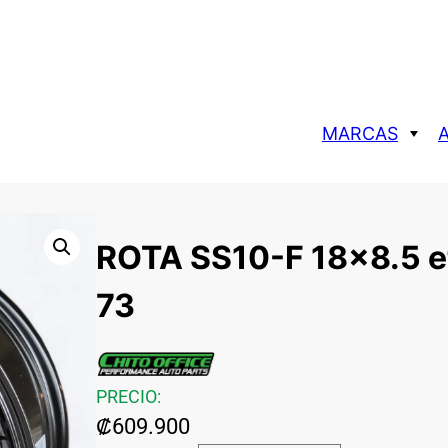
MARCAS
P RACING
AROS
POR TAMAÑO
ZEROONE
IRCUIT
AROS 15
ROTA SS10-F 18×8.5 e
NKEI
AROS 16
KONIG
AROS 17
73
MUDMONSTERS
AROS 18
ROTA
AROS 19
PRECIO:
₡
609.900