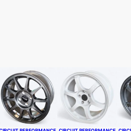
5
e
t
+
4
4
5
X
1
1
4
.
3
7
3
c
a
n
t
CIRCUIT PERFORMANCE
CIRCUIT PERFORMANCE
CIRC