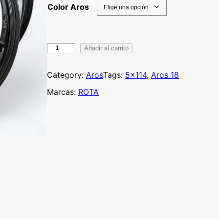
Color Aros
R
Añadir al carrito
O
T
Category:
Aros
Tags:
5×114
, 
Aros 18
A
Marcas:
ROTA
S
S
1
0
-
F
1
8
×
8
.