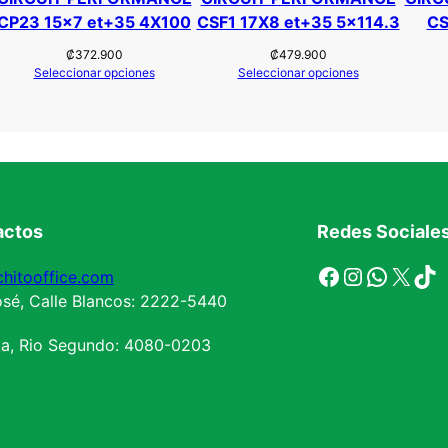
i
CP23 15×7 et+35 4X100
CSF1 17X8 et+35 5×114.3
CS
d
₡
372.900
₡
479.900
a
Seleccionar opciones
Seleccionar opciones
d
actos
Redes Sociale
Facebook
Instagram
WhatsApp
X
TikTok
hitooffice.com
sé, Calle Blancos: 2222-5440
la, Rio Segundo: 4080-0203