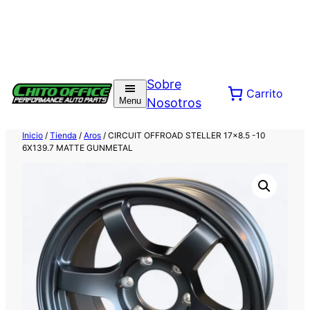
Saltar
al
Sobre
Carrito
contenido
Menu
Nosotros
Inicio
/
Tienda
/
Aros
/ CIRCUIT OFFROAD STELLER 17×8.5 -10
6X139.7 MATTE GUNMETAL