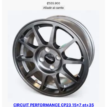
9
₡
555.900
.
Añadir al carrito
7
M
A
T
T
E
G
U
N
M
E
T
A
L
c
a
n
CIRCUIT PERFORMANCE CP23 15×7 et+35