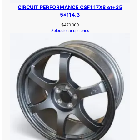
CIRCUIT PERFORMANCE CSF1 17X8 et+35
5×114.3
₡
479.900
Seleccionar opciones