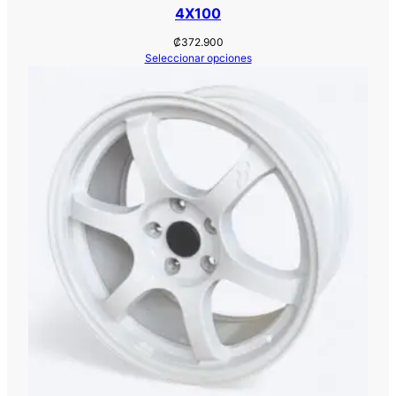
t
4X100
i
₡
372.900
d
Seleccionar opciones
a
d