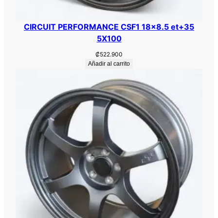
CIRCUIT PERFORMANCE CSF1 18×8.5 et+35
5X100
₡
522.900
Añadir al carrito