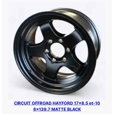
E
L
L
E
R
1
7
×
8
.
5
-
1
0
6
X
1
CIRCUIT OFFROAD HAYFORD 17×8.5 et-10
3
6×139.7 MATTE BLACK