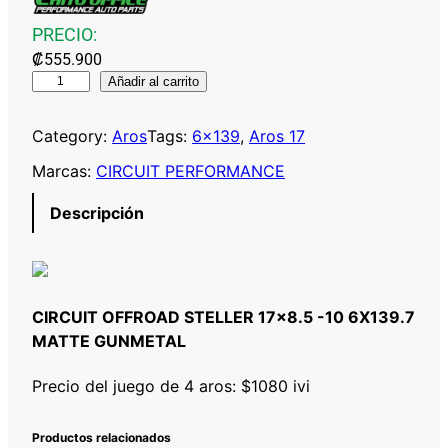
PRECIO:
₡
555.900
C
Añadir al carrito
I
R
Category:
Aros
Tags:
6×139
, 
Aros 17
C
Marcas:
CIRCUIT PERFORMANCE
U
I
Descripción
T
O
F
F
CIRCUIT OFFROAD STELLER 17×8.5 -10 6X139.7
R
MATTE GUNMETAL
O
A
Precio del juego de 4 aros: $1080 ivi
D
S
Productos relacionados
T