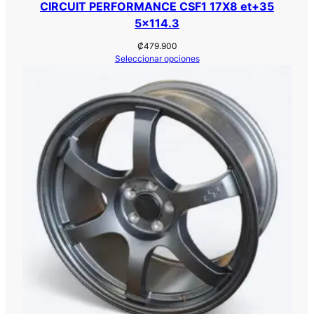
CIRCUIT PERFORMANCE CSF1 17X8 et+35
5×114.3
₡
479.900
Seleccionar opciones