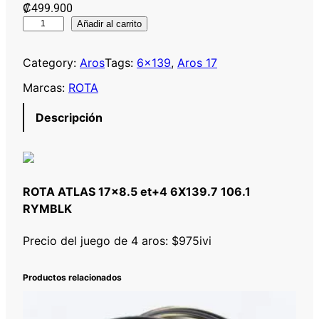
₡
499.900
R
Añadir al carrito
O
T
Category:
Aros
Tags:
6×139
, 
Aros 17
A
Marcas:
ROTA
A
T
Descripción
L
A
S
1
ROTA ATLAS 17×8.5 et+4 6X139.7 106.1
7
RYMBLK
×
8
Precio del juego de 4 aros: $975ivi
.
5
Productos relacionados
e
t
+