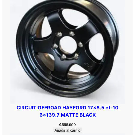
4
6
X
1
3
9
.
7
1
0
6
.
1
R
Y
CIRCUIT OFFROAD HAYFORD 17×8.5 et-10
M
6×139.7 MATTE BLACK
B
₡
555.900
L
Añadir al carrito