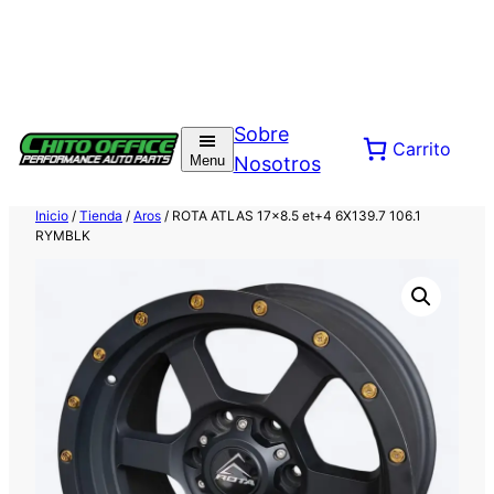
Saltar
al
Sobre
Carrito
contenido
Menu
Nosotros
Inicio
/
Tienda
/
Aros
/ ROTA ATLAS 17×8.5 et+4 6X139.7 106.1
RYMBLK