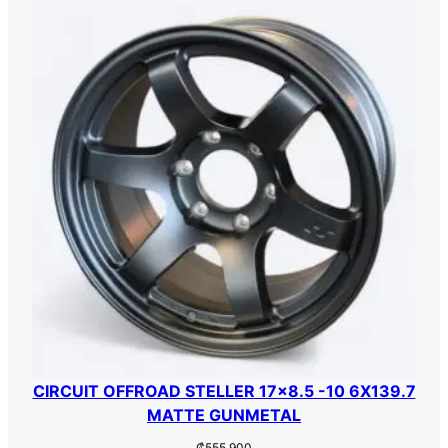
K
c
a
n
t
i
d
a
d
CIRCUIT OFFROAD STELLER 17×8.5 -10 6X139.7
MATTE GUNMETAL
₡
555.900