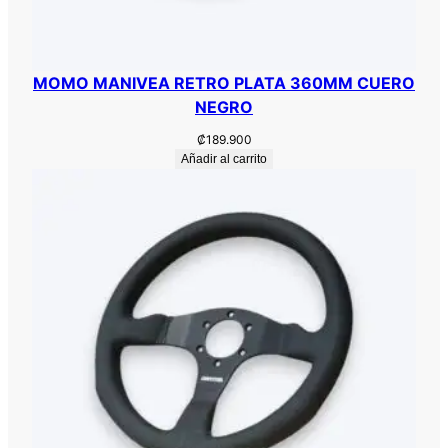
M
M
C
MOMO MANIVEA RETRO PLATA 360MM CUERO
U
NEGRO
E
R
₡
189.900
Añadir al carrito
O
c
a
n
t
i
d
a
d