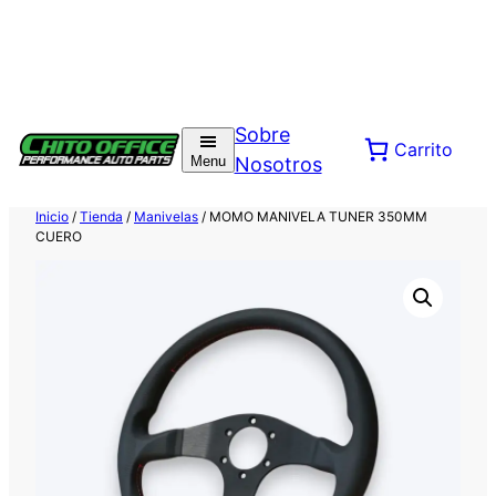
Saltar
al
Sobre
Carrito
contenido
Menu
Nosotros
Inicio
/
Tienda
/
Manivelas
/ MOMO MANIVELA TUNER 350MM
CUERO