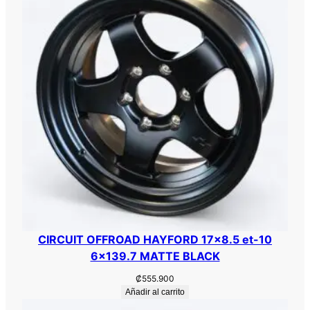
C
S
F
1
1
8
×
8
.
5
e
t
+
3
CIRCUIT OFFROAD HAYFORD 17×8.5 et-10
5
6×139.7 MATTE BLACK
5
X
₡
555.900
Añadir al carrito
1