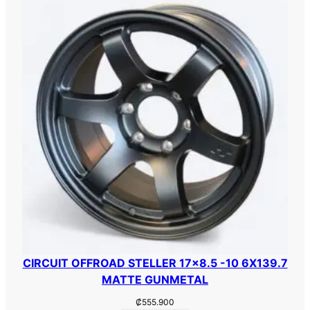
1
4
.
3
c
a
n
t
i
d
a
d
CIRCUIT OFFROAD STELLER 17×8.5 -10 6X139.7
MATTE GUNMETAL
₡
555.900