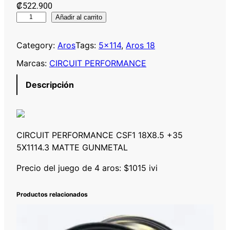
₡
522.900
C
Añadir al carrito
I
R
Category:
Aros
Tags:
5×114
, 
Aros 18
C
Marcas:
CIRCUIT PERFORMANCE
U
I
Descripción
T
P
E
R
CIRCUIT PERFORMANCE CSF1 18X8.5 +35
F
5X1114.3 MATTE GUNMETAL
O
R
Precio del juego de 4 aros: $1015 ivi
M
A
Productos relacionados
N
C
E