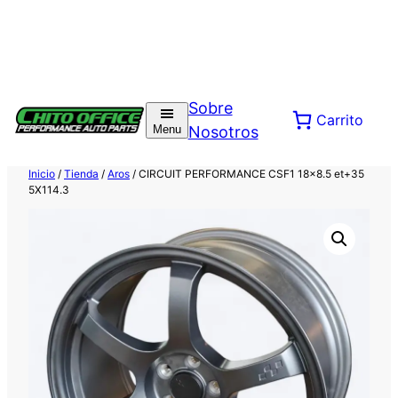
Saltar
al
Sobre
Carrito
contenido
Menu
Nosotros
Inicio
/
Tienda
/
Aros
/ CIRCUIT PERFORMANCE CSF1 18×8.5 et+35
5X114.3