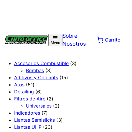
Saltar
al
Sobre
Carrito
contenido
Menu
Nosotros
3
Accesorios Combustible
3
3
p
Bombas
3
p
1
r
Aditivos y Coolants
15
5
r
5
o
Aros
51
1
6
o
p
d
Detailing
6
p
p
d
2
r
u
Filtros de Aire
2
r
r
u
p
2
o
c
Universales
2
o
o
7
c
r
p
d
t
Indicadores
7
d
d
p
t
o
r
3
u
o
Llantas Semislicks
3
u
u
r
o
2
d
o
p
c
s
Llantas UHP
23