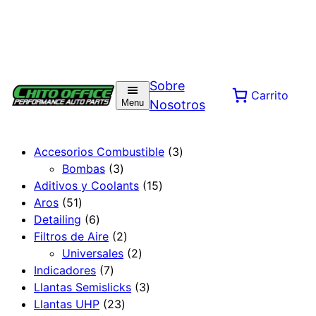
Saltar
al
Sobre
Carrito
contenido
Menu
Nosotros
3
Accesorios Combustible
3
3
p
Bombas
3
p
1
r
Aditivos y Coolants
15
5
r
5
o
Aros
51
1
6
o
p
d
Detailing
6
p
p
d
2
r
u
Filtros de Aire
2
r
r
u
p
2
o
c
Universales
2
o
o
7
c
r
p
d
t
Indicadores
7
d
d
p
t
o
r
3
u
o
Llantas Semislicks
3
u
u
r
o
2
d
o
p
c
s
Llantas UHP
23