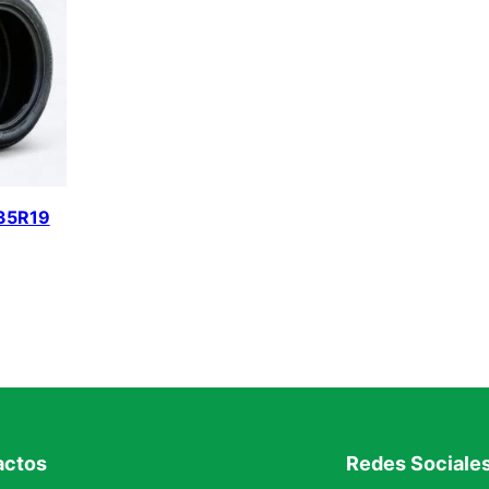
35R19
actos
Redes Sociale