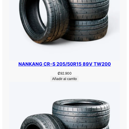
NANKANG CR-S 205/50R15 89V TW200
₡
92.900
Añadir al carrito