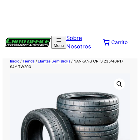
Saltar
al
Sobre
Carrito
contenido
Menu
Nosotros
Inicio
/
Tienda
/
Llantas Semislicks
/ NANKANG CR-S 235/40R17
94Y TW200