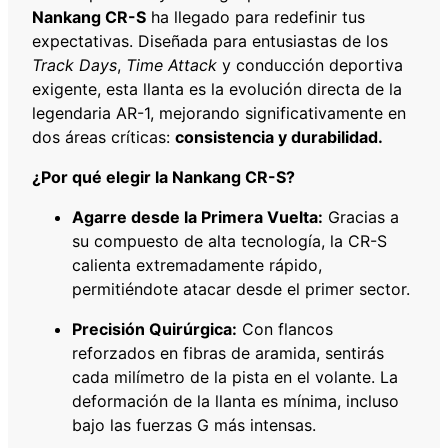
Nankang CR-S
ha llegado para redefinir tus
0
expectativas. Diseñada para entusiastas de los
R
Track Days
,
Time Attack
y conducción deportiva
1
exigente, esta llanta es la evolución directa de la
7
legendaria AR-1, mejorando significativamente en
9
dos áreas críticas:
consistencia y durabilidad.
4
Y
¿Por qué elegir la Nankang CR-S?
T
W
Agarre desde la Primera Vuelta:
Gracias a
2
su compuesto de alta tecnología, la CR-S
0
calienta extremadamente rápido,
0
permitiéndote atacar desde el primer sector.
c
Precisión Quirúrgica:
Con flancos
a
reforzados en fibras de aramida, sentirás
n
cada milímetro de la pista en el volante. La
t
deformación de la llanta es mínima, incluso
i
bajo las fuerzas G más intensas.
d