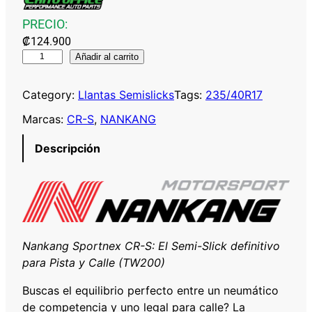
PRECIO:
₡
124.900
N
Añadir al carrito
A
N
Category:
Llantas Semislicks
Tags:
235/40R17
K
Marcas:
CR-S
, 
NANKANG
A
N
Descripción
G
C
R
-
S
2
Nankang Sportnex CR-S: El Semi-Slick definitivo
3
para Pista y Calle (TW200)
5
Buscas el equilibrio perfecto entre un neumático
/
de competencia y uno legal para calle? La
4