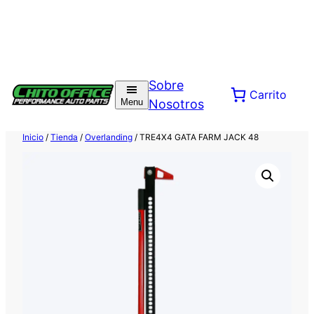
Saltar
al
Sobre
Carrito
contenido
Menu
Nosotros
Inicio
/
Tienda
/
Overlanding
/ TRE4X4 GATA FARM JACK 48