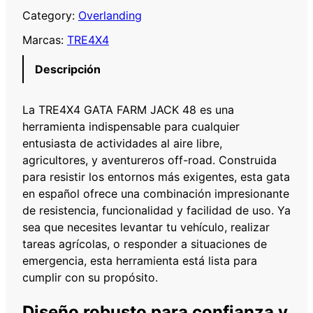
E
Category:
Overlanding
4
Marcas:
TRE4X4
X
4
Descripción
G
A
La TRE4X4 GATA FARM JACK 48 es una
T
herramienta indispensable para cualquier
A
entusiasta de actividades al aire libre,
F
agricultores, y aventureros off-road. Construida
A
para resistir los entornos más exigentes, esta gata
R
en español ofrece una combinación impresionante
M
de resistencia, funcionalidad y facilidad de uso. Ya
J
sea que necesites levantar tu vehículo, realizar
A
tareas agrícolas, o responder a situaciones de
C
emergencia, esta herramienta está lista para
K
cumplir con su propósito.
4
8
Diseño robusto para confianza y
c