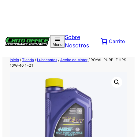
Saltar
al
Sobre
Carrito
contenido
Menu
Nosotros
Inicio
/
Tienda
/
Lubricantes
/
Aceite de Motor
/ ROYAL PURPLE HPS
10W-40 1-QT