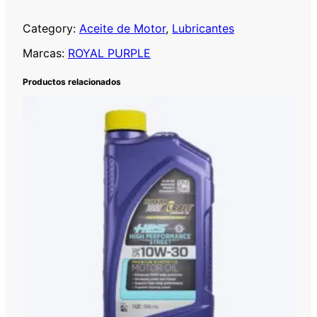
O
Y
Category:
Aceite de Motor
, 
Lubricantes
A
Marcas:
ROYAL PURPLE
L
P
Productos relacionados
U
R
P
L
E
H
P
S
1
0
W
-
4
0