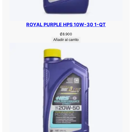
1
-
Q
ROYAL PURPLE HPS 10W-30 1-QT
T
c
₡
8.900
Añadir al carrito
a
n
t
i
d
a
d